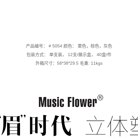
产品编号： # 5054 颜色： 栗色，棕色，灰色
包装方式： 单支装， 12支/展示盒， 40盒/件
外箱尺寸：58*38*29.5 毛重: 11kgs