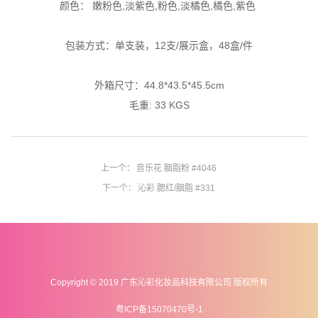
颜色： 嫩粉色,淡紫色,粉色,淡橘色,橘色,紫色
包装方式：单支装，12支/展示盒，48盒/件
外箱尺寸：44.8*43.5*
45.5cm
毛重: 33 KGS
上一个：
音乐花 胭脂粉 #4046
下一个：
沁彩 腮红/胭脂 #331
Copyright © 2019 广东沁彩化妆品科技有限公司 版权所有
粤ICP备15070470号-1